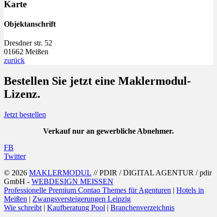
Karte
Objektanschrift
Dresdner str. 52
01662 Meißen
zurück
Bestellen Sie jetzt eine
Maklermodul
-
Lizenz.
Jetzt bestellen
Verkauf nur an gewerbliche Abnehmer.
FB
Twitter
© 2026
MAKLERMODUL
// PDIR / DIGITAL AGENTUR / pdir
GmbH -
WEBDESIGN MEISSEN
Professionelle Premium Contao Themes für Agenturen
|
Hotels in
Meißen
|
Zwangsversteigerungen Leipzig
Wie schreibt
|
Kaufberatung Pool
|
Branchenverzeichnis