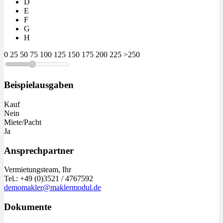
D
E
F
G
H
0
25
50
75
100
125
150
175
200
225
>250
Beispielausgaben
Kauf
Nein
Miete/Pacht
Ja
Ansprechpartner
Vermietungsteam, Ihr
Tel.: +49 (0)3521 / 4767592
demomakler@maklermodul.de
Dokumente