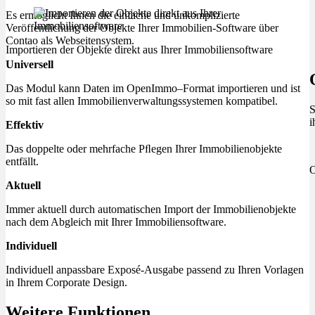
Es ermöglicht Ihnen die einfache und unkomplizierte
Veröffentlichung der Objekte Ihrer Immobilien-Software über
Contao als Webseitensystem.
Importieren der Objekte direkt aus Ihrer Immobiliensoftware
Universell
Das Modul kann Daten im OpenImmo–Format importieren und ist
so mit fast allen Immobilienverwaltungssystemen kompatibel.
S
i
Effektiv
Das doppelte oder mehrfache Pﬂegen Ihrer Immobilienobjekte
entfällt.
O
Aktuell
Immer aktuell durch automatischen Import der Immobilienobjekte
nach dem Abgleich mit Ihrer Immobiliensoftware.
Individuell
Individuell anpassbare Exposé-Ausgabe passend zu Ihren Vorlagen
in Ihrem Corporate Design.
Weitere Funktionen