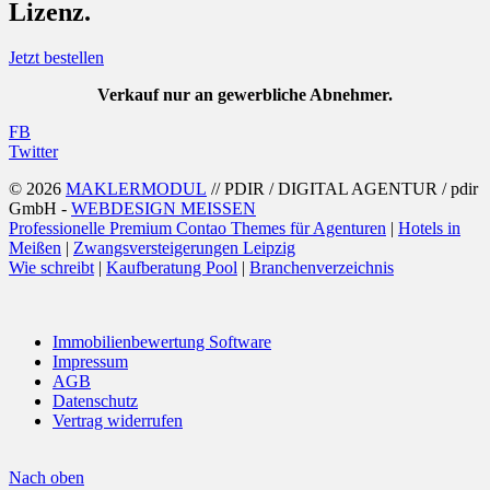
Lizenz.
Jetzt bestellen
Verkauf nur an gewerbliche Abnehmer.
FB
Twitter
© 2026
MAKLERMODUL
// PDIR / DIGITAL AGENTUR / pdir
GmbH -
WEBDESIGN MEISSEN
Professionelle Premium Contao Themes für Agenturen
|
Hotels in
Meißen
|
Zwangsversteigerungen Leipzig
Wie schreibt
|
Kaufberatung Pool
|
Branchenverzeichnis
Immobilienbewertung Software
Impressum
AGB
Datenschutz
Vertrag widerrufen
Nach oben