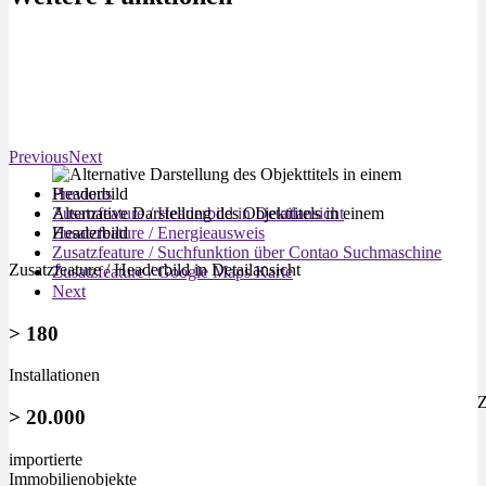
Previous
Next
Previous
Alternative Darstellung des Objekttitels in einem
Zusatzfeature / Headerbild in Detailansicht
Headerbild
Zusatzfeature / Energieausweis
Zusatzfeature / Suchfunktion über Contao Suchmaschine
Zusatzfeature / Headerbild in Detailansicht
Zusatzfeature / Google Maps Karte
Next
> 180
In­stal­la­ti­onen
Z
> 20.000
im­por­tier­te
Im­mo­bilien­ob­jekte