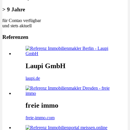
> 9 Jahre
für Contao ver­füg­bar
und stets ak­tuell
Referenzen
Laupi GmbH
laupi.de
freie immo
freie-immo.com