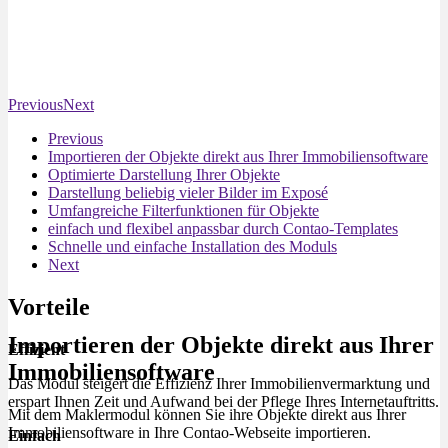
Previous
Next
Previous
Importieren der Objekte direkt aus Ihrer Immobiliensoftware
Optimierte Darstellung Ihrer Objekte
Darstellung beliebig vieler Bilder im Exposé
Umfangreiche Filterfunktionen für Objekte
einfach und flexibel anpassbar durch Contao-Templates
Schnelle und einfache Installation des Moduls
Next
Vorteile
Importieren der Objekte direkt aus Ihrer
Effizient
Immobiliensoftware
Das Modul steigert die Effizienz Ihrer Immobilienvermarktung und
erspart Ihnen Zeit und Aufwand bei der Pflege Ihres Internetauftritts.
Mit dem Maklermodul können Sie ihre Objekte direkt aus Ihrer
Immobiliensoftware in Ihre Contao-Webseite importieren.
Einfach