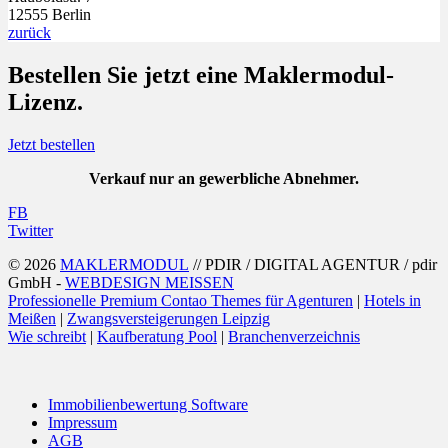
12555 Berlin
zurück
Bestellen Sie jetzt eine
Maklermodul
-
Lizenz.
Jetzt bestellen
Verkauf nur an gewerbliche Abnehmer.
FB
Twitter
© 2026
MAKLERMODUL
// PDIR / DIGITAL AGENTUR / pdir
GmbH -
WEBDESIGN MEISSEN
Professionelle Premium Contao Themes für Agenturen
|
Hotels in
Meißen
|
Zwangsversteigerungen Leipzig
Wie schreibt
|
Kaufberatung Pool
|
Branchenverzeichnis
Immobilienbewertung Software
Impressum
AGB