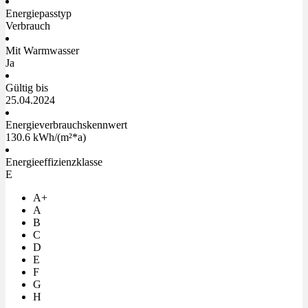
Energiepasstyp
Verbrauch
Mit Warmwasser
Ja
Gültig bis
25.04.2024
Energieverbrauchskennwert
130.6 kWh/(m²*a)
Energieeffizienzklasse
E
A+
A
B
C
D
E
F
G
H