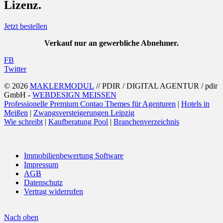
Lizenz.
Jetzt bestellen
Verkauf nur an gewerbliche Abnehmer.
FB
Twitter
© 2026
MAKLERMODUL
// PDIR / DIGITAL AGENTUR / pdir
GmbH -
WEBDESIGN MEISSEN
Professionelle Premium Contao Themes für Agenturen
|
Hotels in
Meißen
|
Zwangsversteigerungen Leipzig
Wie schreibt
|
Kaufberatung Pool
|
Branchenverzeichnis
Immobilienbewertung Software
Impressum
AGB
Datenschutz
Vertrag widerrufen
Nach oben