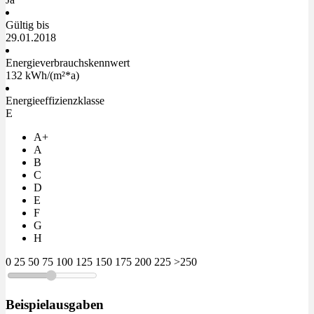
Gültig bis
29.01.2018
Energieverbrauchskennwert
132 kWh/(m²*a)
Energieeffizienzklasse
E
A+
A
B
C
D
E
F
G
H
0
25
50
75
100
125
150
175
200
225
>250
Beispielausgaben