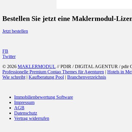
Bestellen Sie jetzt eine
Maklermodul
-Lize
Jetzt bestellen
FB
Twitter
© 2026
MAKLERMODUL
// PDIR / DIGITAL AGENTUR / pdir
Professionelle Premium Contao Themes für Agenturen
|
Hotels in Me
Wie schreibt
|
Kaufberatung Pool
|
Branchenverzeichnis
Immobilienbewertung Software
Impressum
AGB
Datenschutz
Vertrag widerrufen