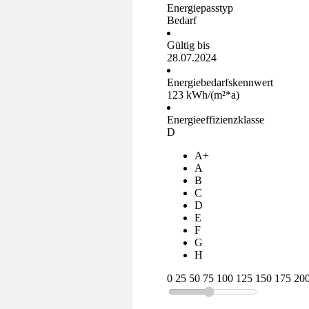
Energiepasstyp
Bedarf
Gültig bis
28.07.2024
Energiebedarfskennwert
123 kWh/(m²*a)
Energieeffizienzklasse
D
A+
A
B
C
D
E
F
G
H
0
25
50
75
100
125
150
175
20