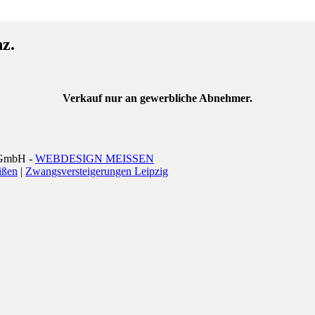
nz.
Verkauf nur an gewerbliche Abnehmer.
 GmbH -
WEBDESIGN MEISSEN
ißen
|
Zwangsversteigerungen Leipzig