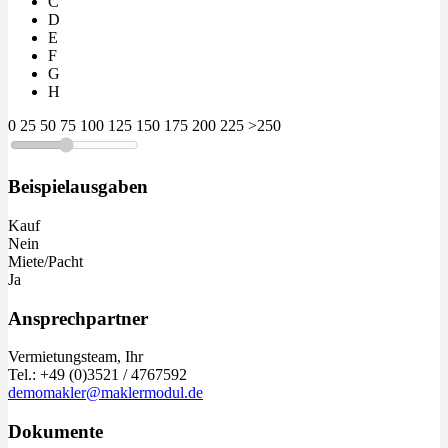
C
D
E
F
G
H
0
25
50
75
100
125
150
175
200
225
>250
Beispielausgaben
Kauf
Nein
Miete/Pacht
Ja
Ansprechpartner
Vermietungsteam, Ihr
Tel.: +49 (0)3521 / 4767592
demomakler@maklermodul.de
Dokumente