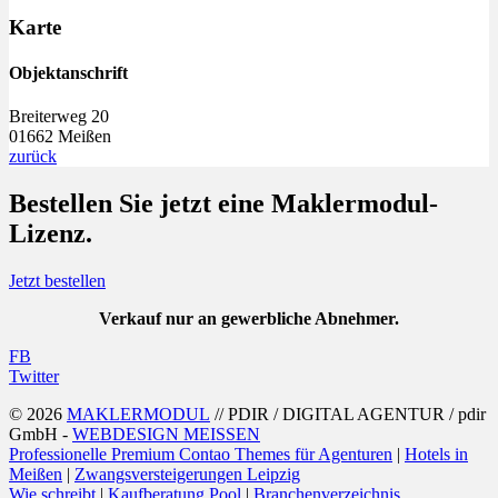
Karte
Objektanschrift
Breiterweg 20
01662 Meißen
zurück
Bestellen Sie jetzt eine
Maklermodul
-
Lizenz.
Jetzt bestellen
Verkauf nur an gewerbliche Abnehmer.
FB
Twitter
© 2026
MAKLERMODUL
// PDIR / DIGITAL AGENTUR / pdir
GmbH -
WEBDESIGN MEISSEN
Professionelle Premium Contao Themes für Agenturen
|
Hotels in
Meißen
|
Zwangsversteigerungen Leipzig
Wie schreibt
|
Kaufberatung Pool
|
Branchenverzeichnis