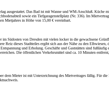
elag ausgestattet. Das Bad ist mit Wanne und WM-Anschluß. Küche m
hbodenabteil sowie ein Tiefgaragenstellplatz (Nr. 336). Im Mietvertrag
ten Mietjahres in Höhe von 15,00 € vereinbart.
er im Südosten von Dresden mit vielen locker in die gewachsene Grünf
re Reiz dieses Stadtteiles ergibt sich aus der Nähe zu den Elbwiesen,
Entspannung und Erholung. Geschäfte und Gaststätten sind fußläufig er
reichen. Die öffentlichen Verkehrsmittel sind ca. 10 Minuten entfernt
er dem Mieter ist mit Unterzeichnung des Mietvertrages fällig. Fü
ektnachweis.