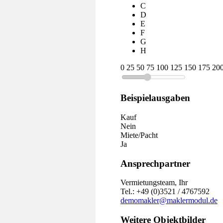
C
D
E
F
G
H
0
25
50
75
100
125
150
175
20
Beispielausgaben
Kauf
Nein
Miete/Pacht
Ja
Ansprechpartner
Vermietungsteam, Ihr
Tel.: +49 (0)3521 / 4767592
demomakler@maklermodul.de
Weitere Objektbilder