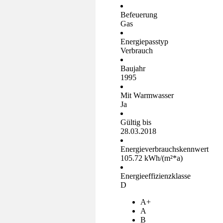
Befeuerung
Gas
Energiepasstyp
Verbrauch
Baujahr
1995
Mit Warmwasser
Ja
Gültig bis
28.03.2018
Energieverbrauchskennwert
105.72 kWh/(m²*a)
Energieeffizienzklasse
D
A+
A
B