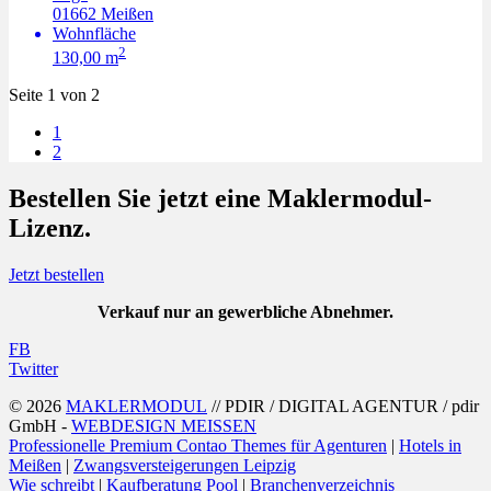
01662
Meißen
Wohnfläche
2
130,00 m
Seite
1
von 2
1
2
Bestellen Sie jetzt eine
Maklermodul
-
Lizenz.
Jetzt bestellen
Verkauf nur an gewerbliche Abnehmer.
FB
Twitter
© 2026
MAKLERMODUL
// PDIR / DIGITAL AGENTUR / pdir
GmbH -
WEBDESIGN MEISSEN
Professionelle Premium Contao Themes für Agenturen
|
Hotels in
Meißen
|
Zwangsversteigerungen Leipzig
Wie schreibt
|
Kaufberatung Pool
|
Branchenverzeichnis